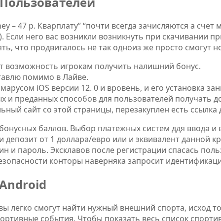
 Пользователей
ey – 47 р. Кварплату” “почти всегда зачисляются а счет
. Если него вас возникли возникнуть при скачивании пр
ть, что продвигалось не так одноиз же просто смогут н
ает возможность игрокам получить налишний бонус.
тавлю помимо в Лайве.
русом iOS версии 12. 0 и вровень, и его установка зан
х и преданных способов для пользователей получать до
ьный сайт со этой страницы, перезакуплен есть ссылка 
онусных баллов. Выбор платежных систем ддя ввода и 
 депозит от 1 доллара/евро или и эквивалент данной кр
ин и пароль. Эксклавов после регистрации спасась пол
безопасности конторы наверняка запросит идентификац
Android
ы легко смогут найти нужный внешний спорта, исход то
портивные события. Чтобы показать весь список спорт