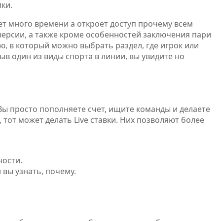
ки.
мет много времени а откроет доступ прочему всем
ерсии, а также кроме особенностей заключения пари
ю, в который можно выбрать раздел, где игрок или
в один из виды спорта в линии, вы увидите но
ы просто пополняете счет, ищите команды и делаете
 тот может делать Live ставки. Них позволяют более
ности.
вы узнать, почему.