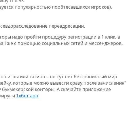
каунт в БК.
ьзуется популярностью пообтесавшихся игроков).
 псевдорасследование переадресации.
торы надо пройти процедуру регистрации в 1 клик, а
mail же с помощью социальных сетей и мессенджеров.
тно игры или казино – но тут нет безграничный мир
опейку, которые можно вывести сразу после зачисления”
 у букмекерской конторы. А скачайте приложение
 вирусы
1хбет app
.