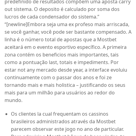
predefinido de resultados compõem uma aposta carry
out sistema. O deposito é calculado por soma dos
lucros de cada condensador do sistema.”
“[newline]Embora seja uma ex profeso mais arriscada,
se você ganhar, você pode ser bastante compensado. A
linha é o número total de apostas que a Mostbet
aceitará em o evento esportivo específico. A primeira
zona contém os beneficios mais importantes, tais
como a pontuação last, totais e impediments. Por
estar not any mercado desde year, a interface evoluiu
continuamente com o passar dos anos e foi ze
tornando mais e mais holistica – justificando os seus
mais para um milhão para usuários ao redor do
mundo.
Os clientes la cual frequentam os cassinos
brasileiros administrados através da Mostbet
parecem observar este jogo no ano de particular.