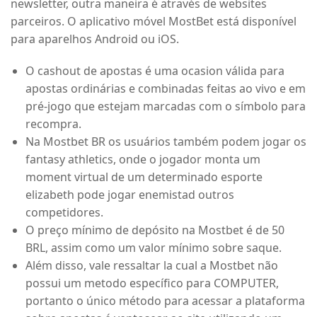
newsletter, outra maneira é através de websites
parceiros. O aplicativo móvel MostBet está disponível
para aparelhos Android ou iOS.
O cashout de apostas é uma ocasion válida para
apostas ordinárias e combinadas feitas ao vivo e em
pré-jogo que estejam marcadas com o símbolo para
recompra.
Na Mostbet BR os usuários também podem jogar os
fantasy athletics, onde o jogador monta um
moment virtual de um determinado esporte
elizabeth pode jogar enemistad outros
competidores.
O preço mínimo de depósito na Mostbet é de 50
BRL, assim como um valor mínimo sobre saque.
Além disso, vale ressaltar la cual a Mostbet não
possui um metodo específico para COMPUTER,
portanto o único método para acessar a plataforma