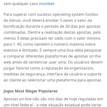
sem qualquer caso
mostbet
.
Para superar com sucesso operating system fundos
do bônus, você deverá envidar 5 vezes o valor da
bonificação durante o período de 30 dias por apostas
combinadas. Dentre a realização destas apostas, pelo
menos 3 delas precisam ter odds com o valor mínimo
para 1. 40, como também o número máximo sobre
eventos é ilimitado. É sempre uma boa idéia pesquisar
e comparar diferentes plataformas de apostas on the
web antes de sentenciar usar uma. Os usuários devem
juzgar fatores como a reputação da organizacion,
medidas de segurança, interface de usuário e suporte
ao cliente ao selecionar uma plataforma para apostas.
Jogos Most Wager Populares
Apostas on-line não são nos dias de hoje reguladas em
um nível federal – a new situação estadual pode variar