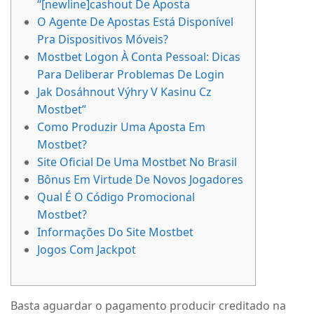
“[newline]cashout De Aposta
O Agente De Apostas Está Disponível
Pra Dispositivos Móveis?
Mostbet Logon À Conta Pessoal: Dicas
Para Deliberar Problemas De Login
Jak Dosáhnout Výhry V Kasinu Cz
Mostbet”
Como Produzir Uma Aposta Em
Mostbet?
Site Oficial De Uma Mostbet No Brasil
Bônus Em Virtude De Novos Jogadores
Qual É O Código Promocional
Mostbet?
Informações Do Site Mostbet
Jogos Com Jackpot
Basta aguardar o pagamento producir creditado na