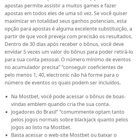
apostas permite assistir a muitos games e fazer
apostas em todos eles de uma só vez. Se você quiser
maximizar en totalidad seus ganhos potenciais, esta
opção para apostas é alguma excelente substituição, a
partir de que você preveja com precisão os resultados.
Dentro de 30 dias após receber o bônus, você deve
envidar 5 vezes um valor do bônus para poder retirá-lo
para sua conta pessoal. O número mínimo de eventos
no acumulador precisa” “conseguir coeficientes de
pelo menos 1, 40, electronic não há forme para o
número de eventos os quais podem ser incluídos.
Na Mostbet, você pode acessar o bônus de boas-
vindas emblem quando cria the sua conta.
Jogadores do Brasil” “comummente optam tanto
pelos jogos normais sobre blackjack quanto pelos
jogos ao listo na Mostbet.
Basta acessar o web-site Mostbet ou baixar o