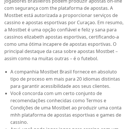
jogadores brasileiros podem produzir apostas on-line
com segurança com the plataforma de apostas. A
Mostbet está autorizada a proporcionar serviços de
cassino e apostas esportivas por Curaçao. Em resumo,
a Mostbet é uma opção confiável e feliz y sana para
cassinos elizabeth apostas esportivas, certificando-a
como uma ótima incapere de apostas esportivas. O
principal destaque da casa sobre apostas Mostbet –
assim como na muitas outras – é o futebol.
A companhia Mostbet Brasil fornece en absoluto
tipo de proceso em mais para 20 idiomas distintas
para garantir acessibilidade aos seus clientes.
Você concorda com um certo conjunto de
recomendações conhecidas como Termos e
Condições de uma Mostbet ao produzir uma conta
mhh plataforma de apostas esportivas e games de
cassino.