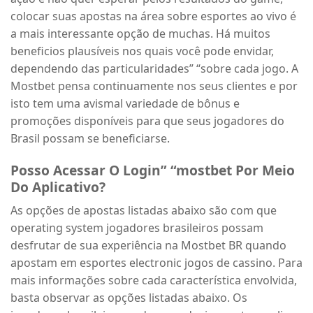
colocar suas apostas na área sobre esportes ao vivo é
a mais interessante opção de muchas. Há muitos
beneficios plausíveis nos quais você pode envidar,
dependendo das particularidades” “sobre cada jogo. A
Mostbet pensa continuamente nos seus clientes e por
isto tem uma avismal variedade de bônus e
promoções disponíveis para que seus jogadores do
Brasil possam se beneficiarse.
Posso Acessar O Login” “mostbet Por Meio
Do Aplicativo?
As opções de apostas listadas abaixo são com que
operating system jogadores brasileiros possam
desfrutar de sua experiência na Mostbet BR quando
apostam em esportes electronic jogos de cassino. Para
mais informações sobre cada característica envolvida,
basta observar as opções listadas abaixo. Os