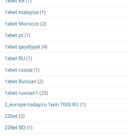
1xbet KR
(1)
1xbet malaysia
(1)
1xbet Morocco
(2)
1xbet pt
(1)
1xbet qeydiyyat
(4)
1xbet RU
(1)
1xbet russia
(1)
1xbet Russian
(2)
1xbet russian1
(25)
2_europe-today.ru 1win 7000 RU
(1)
22bet
(2)
22Bet BD
(1)