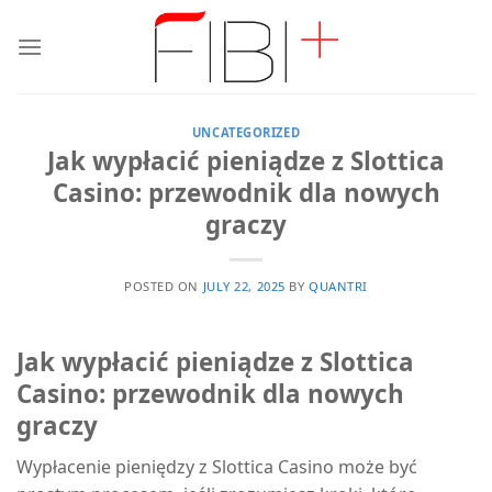
Skip
to
content
UNCATEGORIZED
Jak wypłacić pieniądze z Slottica
Casino: przewodnik dla nowych
graczy
POSTED ON
JULY 22, 2025
BY
QUANTRI
Jak wypłacić pieniądze z Slottica
Casino: przewodnik dla nowych
graczy
Wypłacenie pieniędzy z Slottica Casino może być