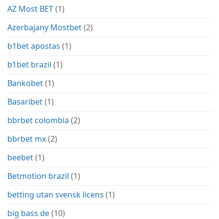
AZ Most BET
(1)
Azerbajany Mostbet
(2)
b1bet apostas
(1)
b1bet brazil
(1)
Bankobet
(1)
Basaribet
(1)
bbrbet colombia
(2)
bbrbet mx
(2)
beebet
(1)
Betmotion brazil
(1)
betting utan svensk licens
(1)
big bass de
(10)