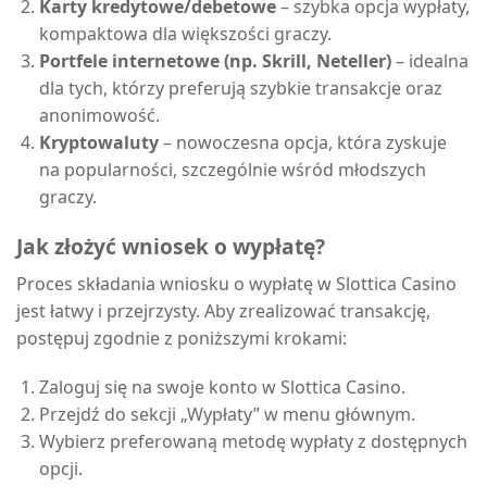
Karty kredytowe/debetowe
– szybka opcja wypłaty,
kompaktowa dla większości graczy.
Portfele internetowe (np. Skrill, Neteller)
– idealna
dla tych, którzy preferują szybkie transakcje oraz
anonimowość.
Kryptowaluty
– nowoczesna opcja, która zyskuje
na popularności, szczególnie wśród młodszych
graczy.
Jak złożyć wniosek o wypłatę?
Proces składania wniosku o wypłatę w Slottica Casino
jest łatwy i przejrzysty. Aby zrealizować transakcję,
postępuj zgodnie z poniższymi krokami:
Zaloguj się na swoje konto w Slottica Casino.
Przejdź do sekcji „Wypłaty” w menu głównym.
Wybierz preferowaną metodę wypłaty z dostępnych
opcji.