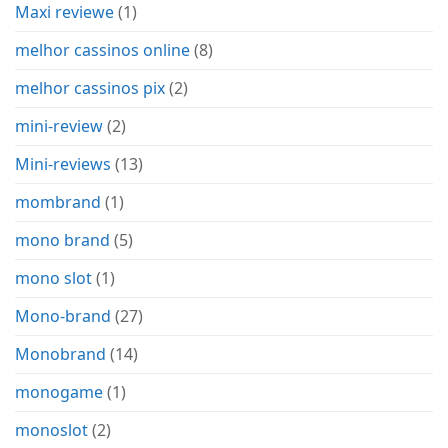
Maxi reviewe
(1)
melhor cassinos online
(8)
melhor cassinos pix
(2)
mini-review
(2)
Mini-reviews
(13)
mombrand
(1)
mono brand
(5)
mono slot
(1)
Mono-brand
(27)
Monobrand
(14)
monogame
(1)
monoslot
(2)