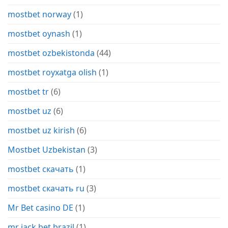
mostbet norway
(1)
mostbet oynash
(1)
mostbet ozbekistonda
(44)
mostbet royxatga olish
(1)
mostbet tr
(6)
mostbet uz
(6)
mostbet uz kirish
(6)
Mostbet Uzbekistan
(3)
mostbet скачать
(1)
mostbet скачать ru
(3)
Mr Bet casino DE
(1)
mr jack bet brazil
(1)