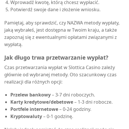
Wprowadź kwotę, którą chcesz wypłacić.
Potwierdź swoje dane i złożenie wniosku.
Pamiętaj, aby sprawdzić, czy NAZWA metody wypłaty,
jaką wybrałeś, jest dostępna w Twoim kraju, a także
zapoznaj się z ewentualnymi opłatami związanymi z
wypłatą.
Jak długo trwa przetwarzanie wypłat?
Czas przetwarzania wypłat w Slottica Casino zależy
głównie od wybranej metody. Oto szacunkowy czas
realizacji dla różnych opcji:
Przelew bankowy
– 3-7 dni roboczych.
Karty kredytowe/debetowe
– 1-3 dni robocze.
Portfele internetowe
– 0-24 godziny.
Kryptowaluty
– 0-1 godzinę.