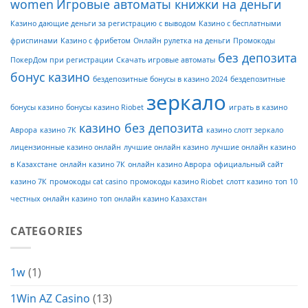
women
Игровые автоматы книжки на деньги
Казино дающие деньги за регистрацию с выводом
Казино с бесплатными
фриспинами
Казино с фрибетом
Онлайн рулетка на деньги
Промокоды
без депозита
ПокерДом при регистрации
Скачать игровые автоматы
бонус казино
бездепозитные бонусы в казино 2024
бездепозитные
зеркало
бонусы казино
бонусы казино Riobet
играть в казино
казино без депозита
Аврора
казино 7К
казино слотт зеркало
лицензионные казино онлайн
лучшие онлайн казино
лучшие онлайн казино
в Казахстане
онлайн казино 7К
онлайн казино Аврора
официальный сайт
казино 7К
промокоды cat casino
промокоды казино Riobet
слотт казино
топ 10
честных онлайн казино
топ онлайн казино Казахстан
CATEGORIES
1w
(1)
1Win AZ Casino
(13)