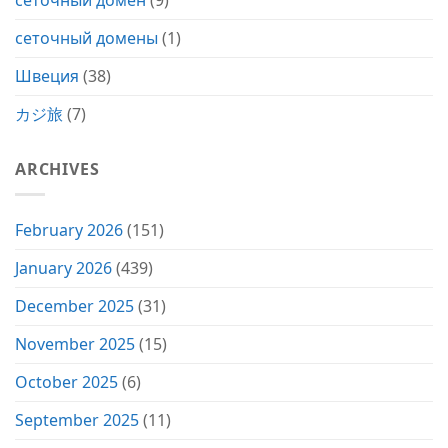
сеточный домен
(9)
сеточный домены
(1)
Швеция
(38)
カジ旅
(7)
ARCHIVES
February 2026
(151)
January 2026
(439)
December 2025
(31)
November 2025
(15)
October 2025
(6)
September 2025
(11)